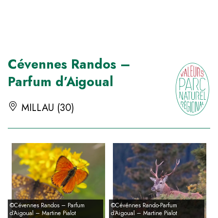
Panneau de gestion des cookies
Cévennes Randos –
Parfum d’Aigoual
MILLAU (30)
©Cévennes Randos – Parfum
©Cévénnes Rando-Parfum
d’Aigoual – Martine Pialot
d’Aigoual – Martine Pialot