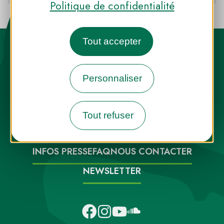
Politique de confidentialité
Tout accepter
Personnaliser
Destination Parcs, de l’inspiration en
Tout refuser
toute saison
INFOS PRESSE
FAQ
NOUS CONTACTER
NEWSLETTER