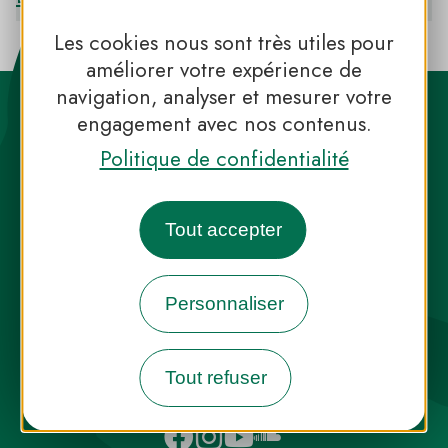
Les cookies nous sont très utiles pour
améliorer votre expérience de
navigation, analyser et mesurer votre
engagement avec nos contenus.
Politique de confidentialité
Destination Parcs, de l’inspiration en
Tout accepter
toute saison
Personnaliser
INFOS PRESSE
FAQ
NOUS CONTACTER
NEWSLETTER
Tout refuser