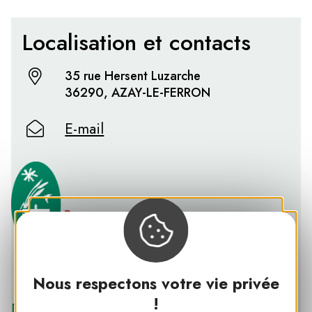
Localisation et contacts
35 rue Hersent Luzarche
36290, AZAY-LE-FERRON
E-mail
PNR DE LA BRENNE
Nous respectons votre vie privée
!
Découvrir le PNR DE LA BRENNE