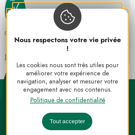
Nous respectons votre vie privée
PNR DU HAUT-LANGUEDOC
!
Découvrir le PNR DU HAUT-LANGUEDOC
Les cookies nous sont très utiles pour
améliorer votre expérience de
navigation, analyser et mesurer votre
engagement avec nos contenus.
Politique de confidentialité
Tout accepter
Destination Parcs, de l’inspiration en
toute saison