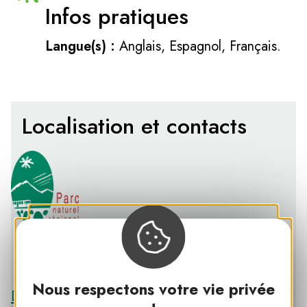
Infos pratiques
Langue(s) :
Anglais, Espagnol, Français.
Localisation et contacts
PNR DES PYRÉNÉES CATALANES
Nous respectons votre vie privée
Découvrir le PNR DES PYRÉNÉES