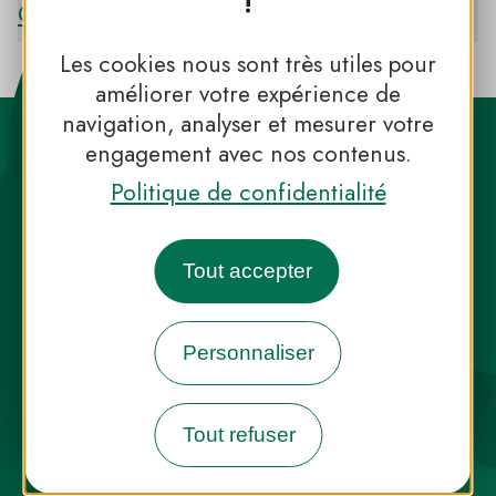
!
CATALANES
Les cookies nous sont très utiles pour
améliorer votre expérience de
navigation, analyser et mesurer votre
engagement avec nos contenus.
Politique de confidentialité
Destination Parcs, de l’inspiration en
Tout accepter
toute saison
Personnaliser
INFOS PRESSE
FAQ
NOUS CONTACTER
NEWSLETTER
Tout refuser