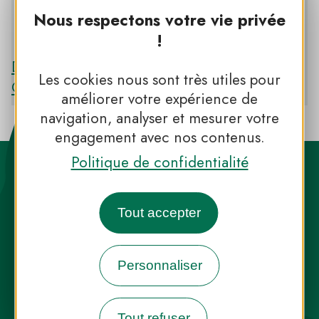
Nous respectons votre vie privée
PNR DES PYRÉNÉES CATALANES
!
Découvrir le PNR DES PYRÉNÉES
Les cookies nous sont très utiles pour
CATALANES
améliorer votre expérience de
navigation, analyser et mesurer votre
engagement avec nos contenus.
Politique de confidentialité
Tout accepter
Destination Parcs, de l’inspiration en
toute saison
Personnaliser
INFOS PRESSE
FAQ
NOUS CONTACTER
Tout refuser