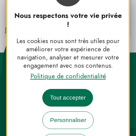
Nous respectons votre vie privée
PNR DE LA BRENNE
!
Découvrir le PNR DE LA BRENNE
Les cookies nous sont très utiles pour
améliorer votre expérience de
navigation, analyser et mesurer votre
engagement avec nos contenus.
Politique de confidentialité
Tout accepter
Destination Parcs, de l’inspiration en
toute saison
Personnaliser
INFOS PRESSE
FAQ
NOUS CONTACTER