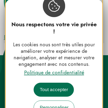
Nous respectons votre vie privée
PNR DE LA BRENNE
!
Découvrir le PNR DE LA BRENNE
Les cookies nous sont très utiles pour
améliorer votre expérience de
navigation, analyser et mesurer votre
engagement avec nos contenus.
Politique de confidentialité
Tout accepter
Destination Parcs, de l’inspiration en
toute saison
Personnaliser