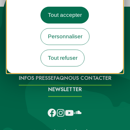
Tout accepter
Personnaliser
Destination Parcs, de l’inspiration en
toute saison
Tout refuser
INFOS PRESSE
FAQ
NOUS CONTACTER
NEWSLETTER