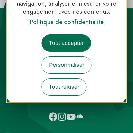
navigation, analyser et mesurer votre
engagement avec nos contenus.
Politique de confidentialité
Tout accepter
Destination Parcs, de l’inspiration en
toute saison
Personnaliser
INFOS PRESSE
FAQ
NOUS CONTACTER
Tout refuser
NEWSLETTER