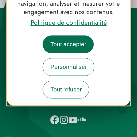
navigation, analyser et mesurer votre
engagement avec nos contenus.
Politique de confidentialité
Tout accepter
Destination Parcs, de l’inspiration en
toute saison
Personnaliser
INFOS PRESSE
FAQ
NOUS CONTACTER
Tout refuser
NEWSLETTER