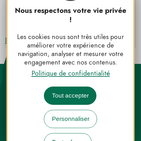
Nous respectons votre vie privée
!
PNR DES ALPILLES
Les cookies nous sont très utiles pour
Découvrir le PNR DES ALPILLES
améliorer votre expérience de
navigation, analyser et mesurer votre
engagement avec nos contenus.
Politique de confidentialité
Tout accepter
Destination Parcs, de l’inspiration en
Personnaliser
toute saison