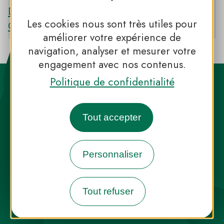
Découvrir le PNR DES PYRÉNÉES
Les cookies nous sont très utiles pour
CATALANES
améliorer votre expérience de
navigation, analyser et mesurer votre
engagement avec nos contenus.
Politique de confidentialité
Tout accepter
Destination Parcs, de l’inspiration en
toute saison
Personnaliser
INFOS PRESSE
FAQ
NOUS CONTACTER
Tout refuser
NEWSLETTER