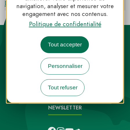
Découvrir le PNR D’ARMORIQUE
navigation, analyser et mesurer votre
engagement avec nos contenus.
Politique de confidentialité
Tout accepter
Personnaliser
Destination Parcs, de l’inspiration en
toute saison
Tout refuser
INFOS PRESSE
FAQ
NOUS CONTACTER
NEWSLETTER