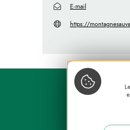
E-mail
https://montagnesauv
Le
e