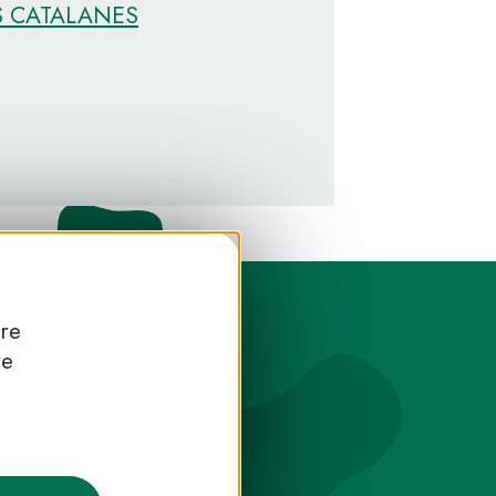
ES CATALANES
tre
re