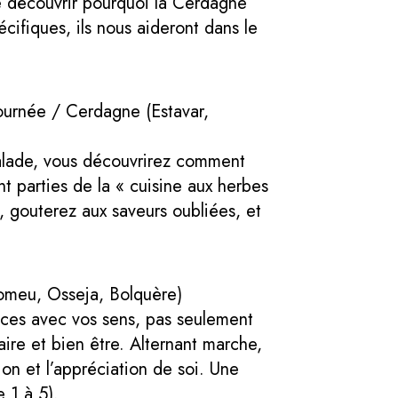
de découvrir pourquoi la Cerdagne
cifiques, ils nous aideront dans le
journée / Cerdagne (Estavar,
 balade, vous découvrirez comment
t parties de la « cuisine aux herbes
, gouterez aux saveurs oubliées, et
Romeu, Osseja, Bolquère)
ances avec vos sens, pas seulement
ire et bien être. Alternant marche,
ion et l’appréciation de soi. Une
 1 à 5).