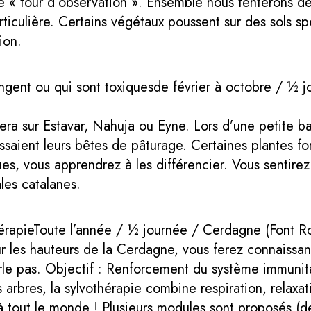
able « tour d’observation ». Ensemble nous tenterons 
iculière. Certains végétaux poussent sur des sols spé
ion.
angent ou qui sont toxiquesde février à octobre / ½ 
ulera sur Estavar, Nahuja ou Eyne. Lors d’une petite
ssaient leurs bêtes de pâturage. Certaines plantes fon
ues, vous apprendrez à les différencier. Vous sentirez
les catalanes.
hérapieToute l’année / ½ journée / Cerdagne (Font 
ur les hauteurs de la Cerdagne, vous ferez connaiss
rle pas. Objectif : Renforcement du système immunita
s arbres, la sylvothérapie combine respiration, relaxat
 à tout le monde ! Plusieurs modules sont proposés (de