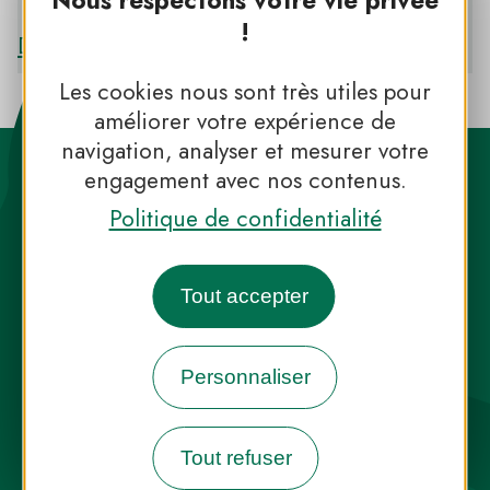
Nous respectons votre vie privée
!
Découvrir le PNR DE LA BRENNE
Les cookies nous sont très utiles pour
améliorer votre expérience de
navigation, analyser et mesurer votre
engagement avec nos contenus.
Politique de confidentialité
Destination Parcs, de l’inspiration en
Tout accepter
toute saison
Personnaliser
INFOS PRESSE
FAQ
NOUS CONTACTER
NEWSLETTER
Tout refuser