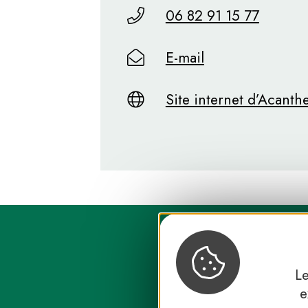
06 82 91 15 77
E-mail
Site internet d’Acanth
Le
e