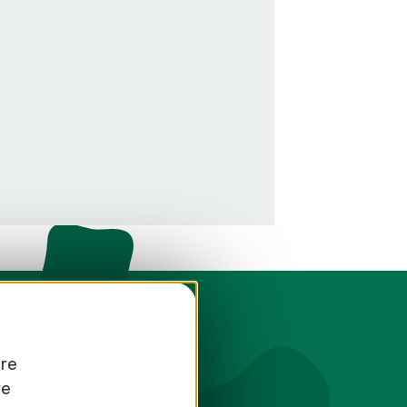
tre
re