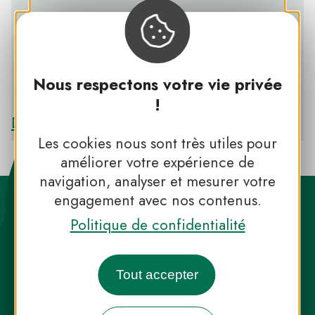
Nous respectons votre vie privée
PNR D’ARMORIQUE
!
Découvrir le PNR D’ARMORIQUE
Les cookies nous sont très utiles pour
améliorer votre expérience de
navigation, analyser et mesurer votre
engagement avec nos contenus.
Politique de confidentialité
Tout accepter
Destination Parcs, de l’inspiration en
toute saison