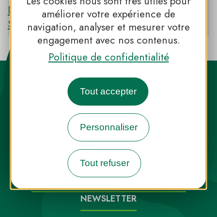
Les cookies nous sont très utiles pour
Découvrir le PNR DES BOUCLES DE LA
améliorer votre expérience de
SEINE NORMANDE
navigation, analyser et mesurer votre
engagement avec nos contenus.
Politique de confidentialité
Tout accepter
Personnaliser
Destination Parcs, de l’inspiration en
toute saison
Tout refuser
INFOS PRESSE
FAQ
NOUS CONTACTER
NEWSLETTER