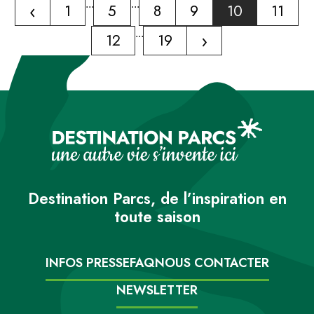
‹
...
...
1
5
8
9
10
11
...
›
12
19
Destination Parcs, de l’inspiration en
toute saison
INFOS PRESSE
FAQ
NOUS CONTACTER
NEWSLETTER