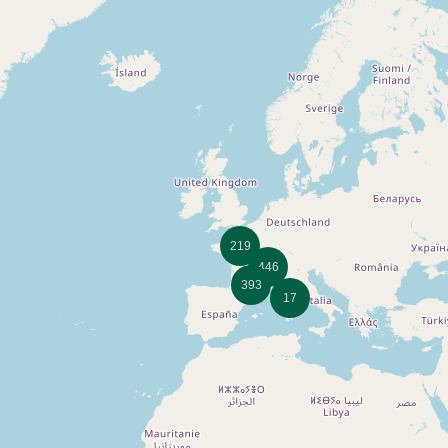
219
446
393
17