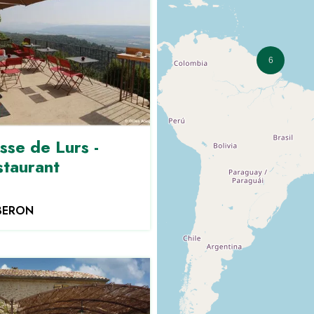
6
sse de Lurs -
staurant
BERON