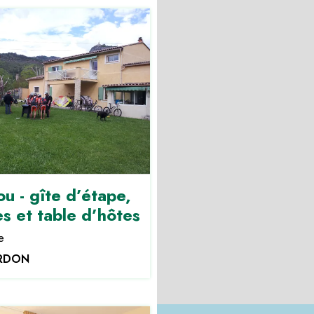
u - gîte d’étape,
s et table d’hôtes
e
ERDON