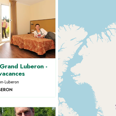
Grand Luberon -
 vacances
en-Luberon
BERON