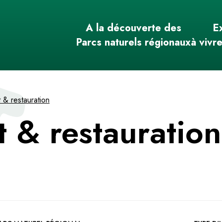
A la découverte des
E
Parcs naturels régionaux
à vivr
& restauration
 & restauratio