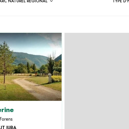
ARC NATUREL RÉGIONAL
TYPE D
erine
Forens
UT JURA