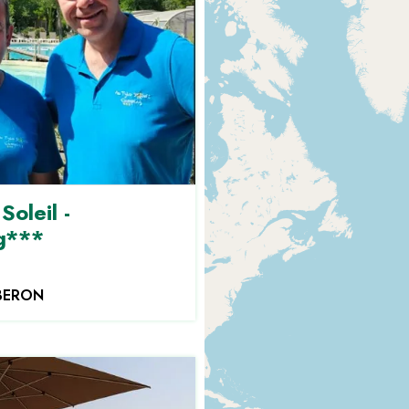
Soleil -
g***
BERON