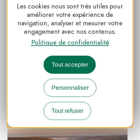
Les cookies nous sont très utiles pour
améliorer votre expérience de
navigation, analyser et mesurer votre
engagement avec nos contenus.
Politique de confidentialité
Tout accepter
#MONTAGNE
Parc naturel régional –
Géoparc mondial UNESCO
Personnaliser
des Causses du Quercy
Tout refuser