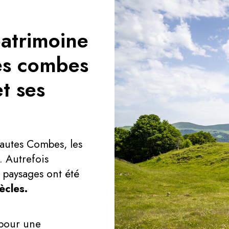
patrimoine
es combes
et ses
autes Combes, les
. Autrefois
 paysages ont été
ècles.
 pour une