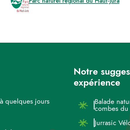
Parc naturel régional du Haut-Jura
Notre sugges
expérience
à quelques jours
Balade natu
combes du m
Jurrasic Vé