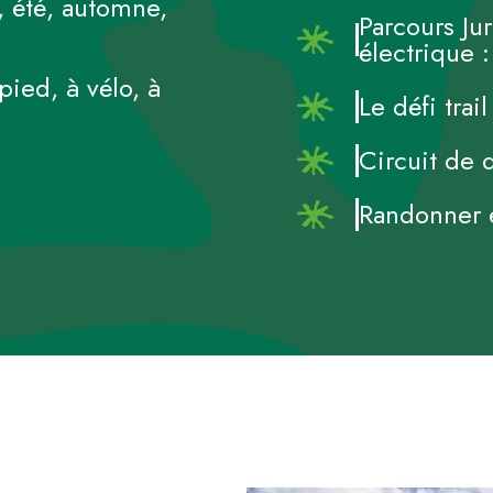
 été, automne,
Parcours Jur
électrique 
ied, à vélo, à
Le défi trai
Circuit de 
Randonner e