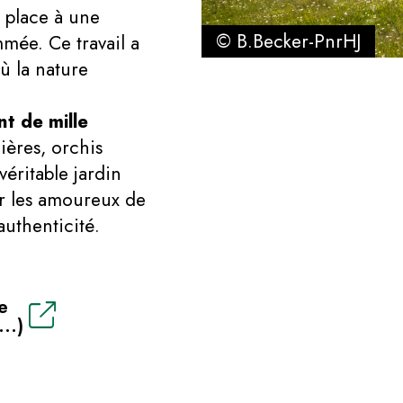
é place à une
© B.Becker-PnrHJ
mée. Ce travail a
ù la nature
nt de mille
ières, orchis
éritable jardin
 les amoureux de
authenticité.
e
...)