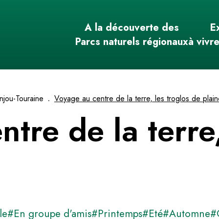
A la découverte des
E
Parcs naturels régionaux
à vivr
.
njou-Touraine
Voyage au centre de la terre, les troglos de plai
tre de la terre,
le
#En groupe d'amis
#Printemps
#Eté
#Automne
#