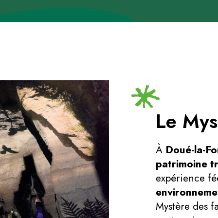
Le Mys
À
Doué-la-Fo
patrimoine t
expérience fé
environneme
Mystère des f