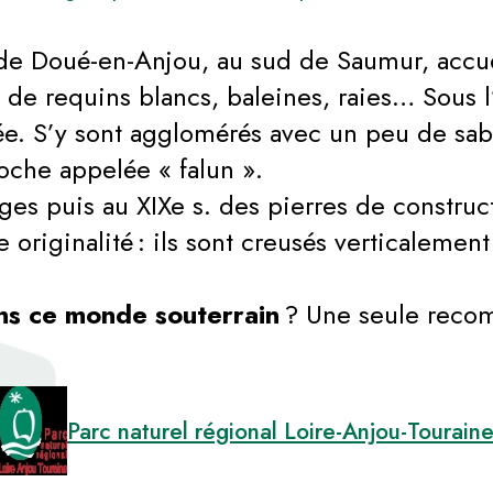
n de Doué-en-Anjou, au sud de Saumur, accuei
 de requins blancs, baleines, raies… Sous 
ée. S’y sont agglomérés avec un peu de sabl
roche appelée « falun ».
ges puis au XIXe s. des pierres de construc
e originalité : ils sont creusés verticalemen
ans ce monde souterrain
? Une seule reco
Parc naturel régional Loire-Anjou-Tourain