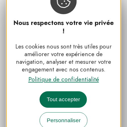
Nous respectons votre vie privée
!
#EN COUPLE
Les cookies nous sont très utiles pour
Itinérance gourmande au
améliorer votre expérience de
cœur des saveurs et savoir-
navigation, analyser et mesurer votre
faire du Ventoux
engagement avec nos contenus.
Politique de confidentialité
Tout accepter
Toutes les expériences
des Parcs naturels régionaux
Personnaliser