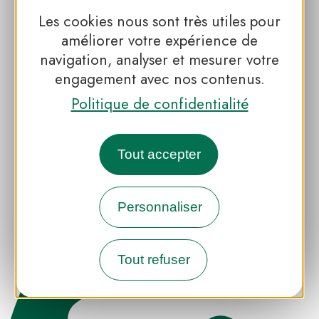
Les cookies nous sont très utiles pour
améliorer votre expérience de
navigation, analyser et mesurer votre
engagement avec nos contenus.
A consulter également
Politique de confidentialité
Tout accepter
Les produits Valeurs Parc du
Morvan
Personnaliser
Le site internet du Parc
naturel régional du Morvan
Tout refuser