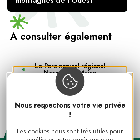
montagnes de l’Ouest
A consulter également
Le Parc naturel régional
Normandie-Maine
Toutes les expériences dans les
Nous respectons votre vie privée
Parcs naturels régionaux
!
Les cookies nous sont très utiles pour
améliorer votre expérience de