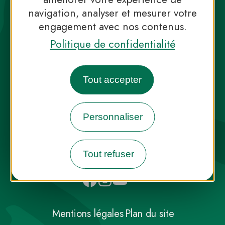
navigation, analyser et mesurer votre
engagement avec nos contenus.
Politique de confidentialité
Destination Parcs, de l’inspiration en
Tout accepter
toute saison
Personnaliser
INFOS PRESSE
FAQ
NOUS CONTACTER
NEWSLETTER
Tout refuser
Mentions légales
Plan du site