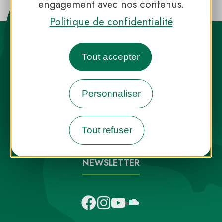
engagement avec nos contenus.
Politique de confidentialité
Tout accepter
Personnaliser
Destination Parcs, de l’inspiration en
toute saison
Tout refuser
INFOS PRESSE
FAQ
NOUS CONTACTER
NEWSLETTER