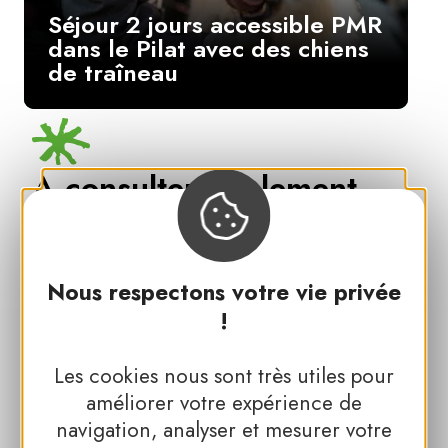
Séjour 2 jours accessible PMR
dans le Pilat avec des chiens
de traîneau
A consulter également
Le Parc naturel régional du Pilat
Nous respectons votre vie privée
!
Toutes les expériences dans les
Les cookies nous sont très utiles pour
Parcs naturels régionaux
améliorer votre expérience de
navigation, analyser et mesurer votre