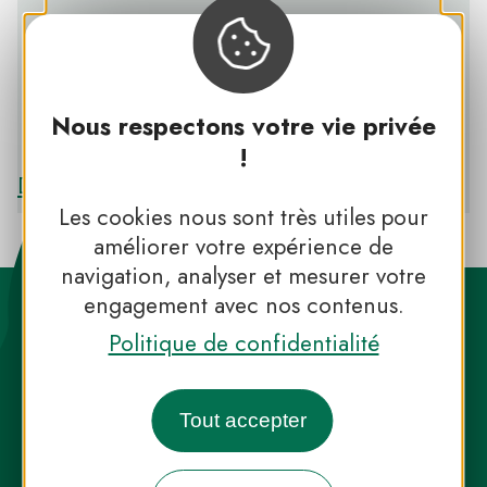
Nous respectons votre vie privée
PNR DU PERCHE
!
Découvrir le PNR DU PERCHE
Les cookies nous sont très utiles pour
améliorer votre expérience de
navigation, analyser et mesurer votre
engagement avec nos contenus.
Politique de confidentialité
Tout accepter
Destination Parcs, de l’inspiration en
toute saison