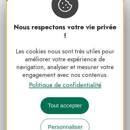
Nous respectons votre vie privée
!
#EN GROUPE D'AMIS
Les cookies nous sont très utiles pour
Au moulin de Radray, entrez
améliorer votre expérience de
en résonance avec Le Perche,
navigation, analyser et mesurer votre
sa nature profonde et ses
engagement avec nos contenus.
patrimoines
Politique de confidentialité
Tout accepter
Toutes les expériences
Personnaliser