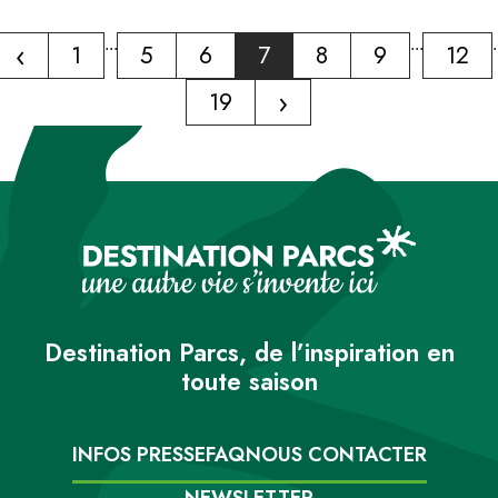
‹
...
...
.
1
5
6
7
8
9
12
›
19
Destination Parcs, de l’inspiration en
toute saison
INFOS PRESSE
FAQ
NOUS CONTACTER
NEWSLETTER