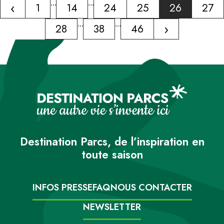
‹
...
...
1
14
24
25
26
27
...
...
›
28
38
46
Destination Parcs, de l’inspiration en
toute saison
INFOS PRESSE
FAQ
NOUS CONTACTER
NEWSLETTER