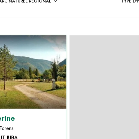
ARC NATUREL RÉGIONAL
TYPE D
erine
Forens
UT JURA