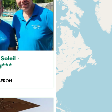
Soleil -
g***
BERON