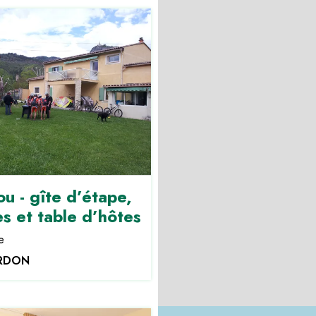
u - gîte d’étape,
s et table d’hôtes
e
ERDON