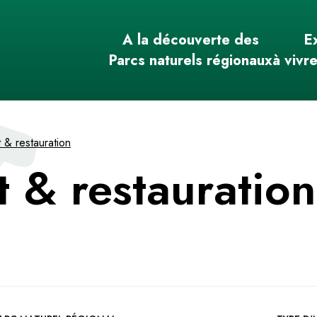
A la découverte des
E
Parcs naturels régionaux
à vivr
& restauration
 & restauratio