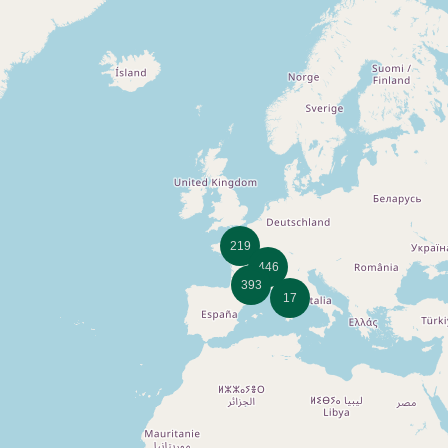
219
446
393
17