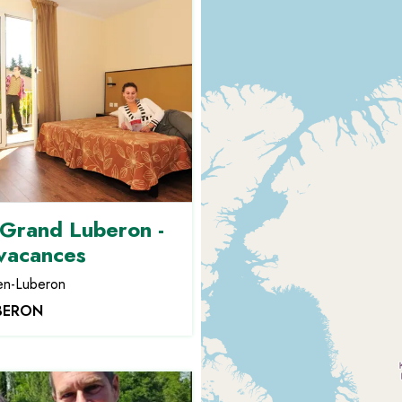
Grand Luberon -
 vacances
en-Luberon
BERON