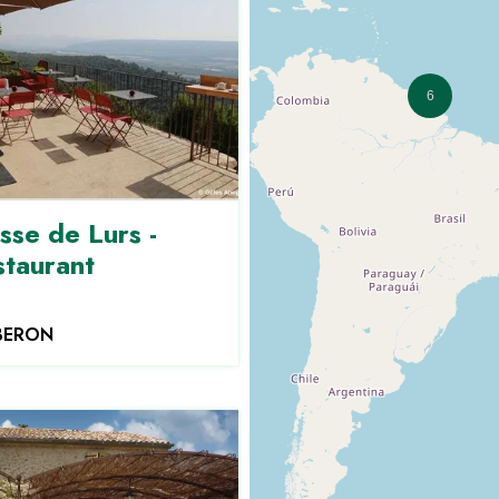
6
sse de Lurs -
staurant
BERON