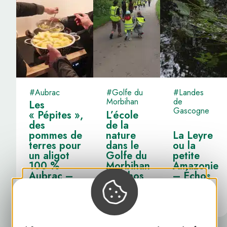
#Aubrac
#Golfe du
#Landes
Morbihan
de
Les
Gascogne
« Pépites »,
L’école
des
de la
pommes de
nature
La Leyre
terres pour
dans le
ou la
un aligot
Golfe du
petite
100 %
Morbihan
Amazonie
Aubrac –
– Échos
– Échos
Échos de
de nos
de nos
nos Valeurs
Valeurs
Valeurs