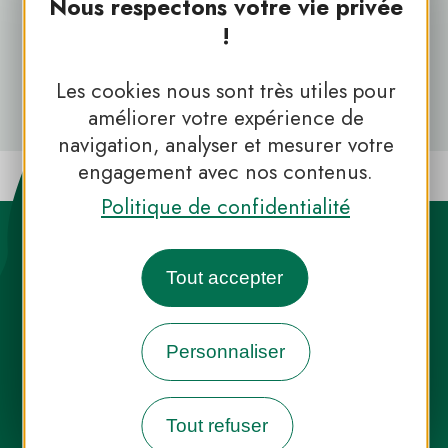
Nous respectons votre vie privée
!
Revenir à tous les podcasts des
Parcs
Les cookies nous sont très utiles pour
améliorer votre expérience de
navigation, analyser et mesurer votre
engagement avec nos contenus.
Politique de confidentialité
Tout accepter
Destination Parcs, de l’inspiration en
Personnaliser
toute saison
Tout refuser
INFOS PRESSE
FAQ
NOUS CONTACTER