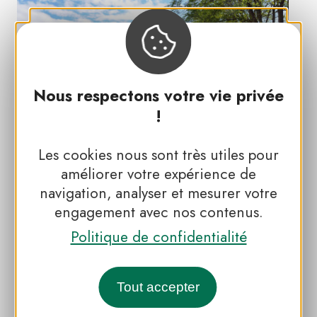
Nous respectons votre vie privée
!
Les cookies nous sont très utiles pour
#CAMPAGNE
améliorer votre expérience de
Parc naturel régional du
navigation, analyser et mesurer votre
Perche, terre de randonnées
engagement avec nos contenus.
Politique de confidentialité
Tout accepter