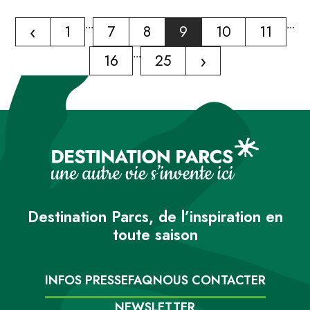
‹
...
...
1
7
8
9
10
11
...
›
16
25
Destination Parcs, de l’inspiration en
toute saison
INFOS PRESSE
FAQ
NOUS CONTACTER
NEWSLETTER