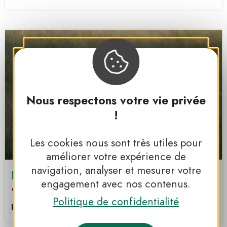
Nous respectons votre vie privée
!
Les cookies nous sont très utiles pour
améliorer votre expérience de
navigation, analyser et mesurer votre
La bergerie de Lascaux - éleveur
engagement avec nos contenus.
Royère-de-Vassivière
Politique de confidentialité
PNR DE MILLEVACHES EN LIMOUSIN