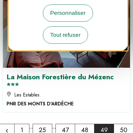
Personnaliser
Tout refuser
La Maison Forestière du Mézenc
***
Les Estables
PNR DES MONTS D'ARDÈCHE
‹
...
...
1
25
47
48
49
50