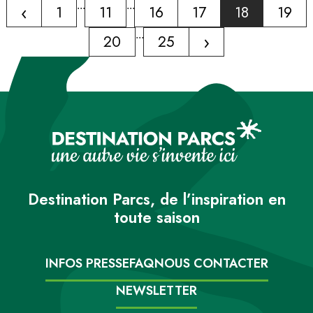
‹
...
...
1
11
16
17
18
19
...
›
20
25
Destination Parcs, de l’inspiration en
toute saison
INFOS PRESSE
FAQ
NOUS CONTACTER
NEWSLETTER